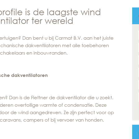
profile is de laagste wind
ilator ter wereld
rtuigen? Dan bent u bij Carmat B.V. aan het juiste
echanische dakventilatoren met alle toebehoren
, schakelaars en inbouwranden.
che dakventilatoren
? Dan is de Flettner de dakventilator die u zoekt.
eren overtollige warmte of condensatie. Deze
 door de wind aangedreven. Ze zijn perfect voor op
caravans, campers of bij vervoer van honden.